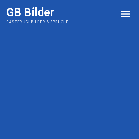
Skip
GB Bilder
to
MENU
content
GÄSTEBUCHBILDER & SPRÜCHE