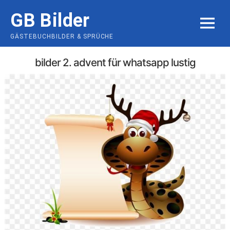
Skip
GB Bilder
to
MENU
content
GÄSTEBUCHBILDER & SPRÜCHE
bilder 2. advent für whatsapp lustig