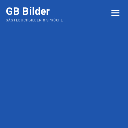
Skip
GB Bilder
to
MENU
content
GÄSTEBUCHBILDER & SPRÜCHE