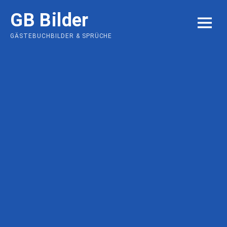
Skip
GB Bilder
to
MENU
content
GÄSTEBUCHBILDER & SPRÜCHE