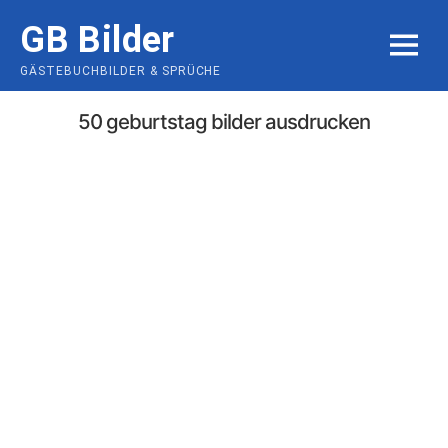
Skip
GB Bilder
to
MENU
content
GÄSTEBUCHBILDER & SPRÜCHE
50 geburtstag bilder ausdrucken