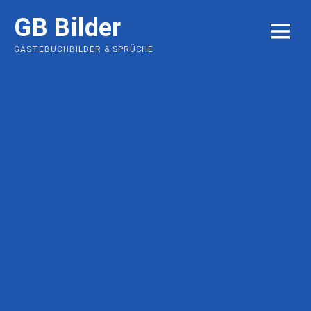
Skip
GB Bilder
to
MENU
content
GÄSTEBUCHBILDER & SPRÜCHE