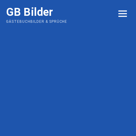
Skip
GB Bilder
to
MENU
content
GÄSTEBUCHBILDER & SPRÜCHE