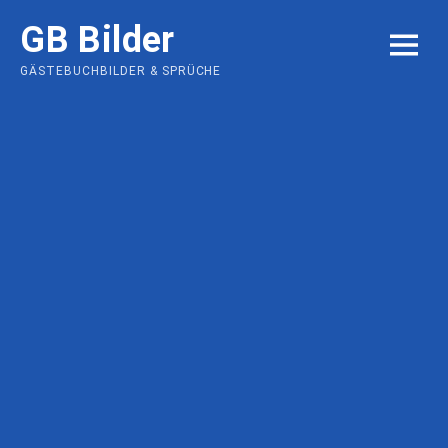
Skip
GB Bilder
to
MENU
content
GÄSTEBUCHBILDER & SPRÜCHE