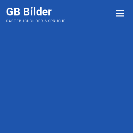
Skip
GB Bilder
to
MENU
content
GÄSTEBUCHBILDER & SPRÜCHE