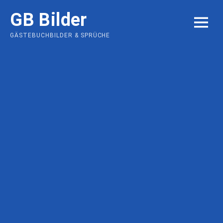
Skip
GB Bilder
to
MENU
content
GÄSTEBUCHBILDER & SPRÜCHE