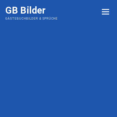
Skip
GB Bilder
to
MENU
content
GÄSTEBUCHBILDER & SPRÜCHE