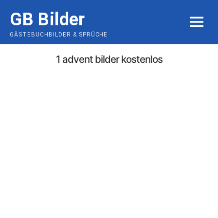
Skip
GB Bilder
to
MENU
content
GÄSTEBUCHBILDER & SPRÜCHE
1 advent bilder kostenlos