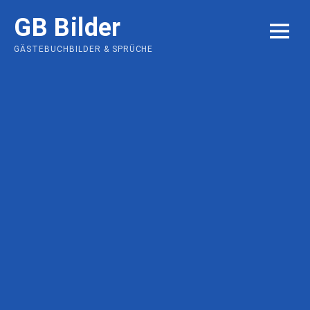
Skip
GB Bilder
to
MENU
content
GÄSTEBUCHBILDER & SPRÜCHE