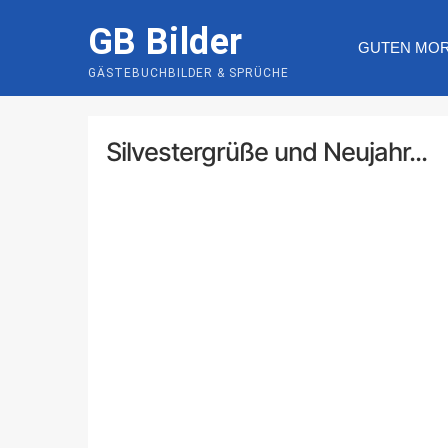
Skip
GB Bilder
to
GUTEN MO
content
GÄSTEBUCHBILDER & SPRÜCHE
Silvestergrüße und Neujahr...