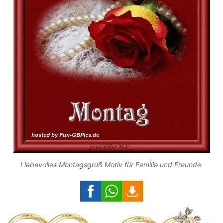
Liebevolles Montagsgruß Motiv für Familie und Freunde.