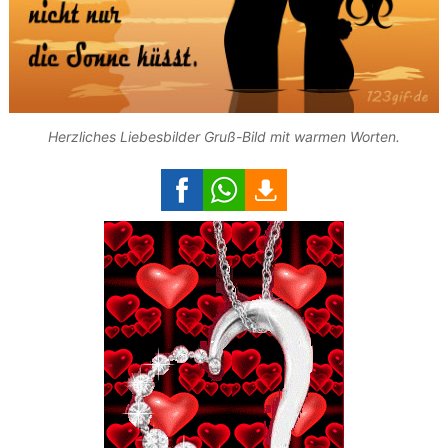
Herzliches Liebesbilder Gruß-Bild mit warmen Worten.