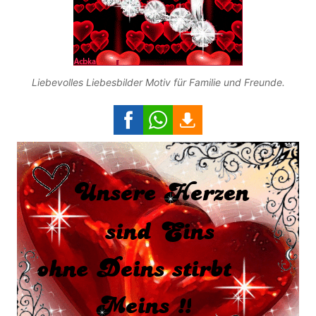
Liebevolles Liebesbilder Motiv für Familie und Freunde.