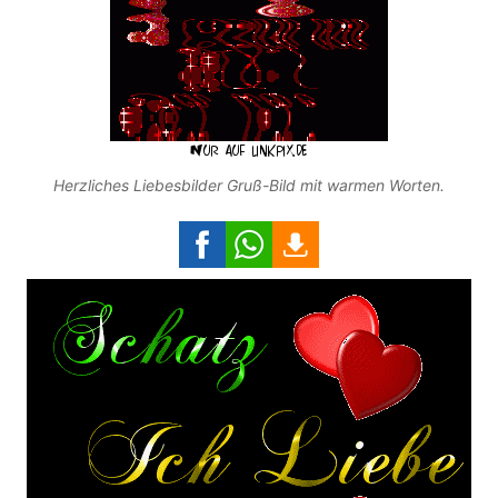
Herzliches Liebesbilder Gruß-Bild mit warmen Worten.