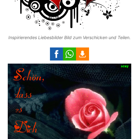
Inspirierendes Liebesbilder Bild zum Verschicken und Teilen.