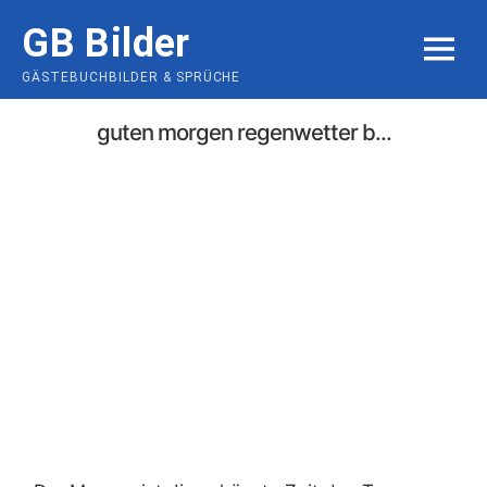
Skip
GB Bilder
to
MENU
content
GÄSTEBUCHBILDER & SPRÜCHE
guten morgen regenwetter b...