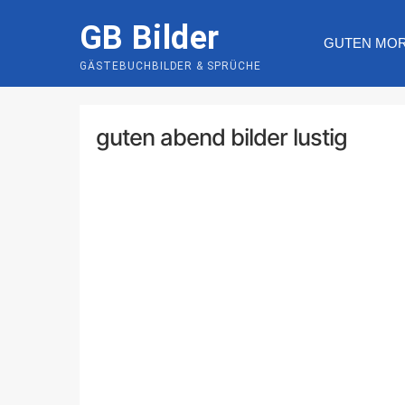
Skip
GB Bilder
to
GUTEN MO
content
GÄSTEBUCHBILDER & SPRÜCHE
guten abend bilder lustig