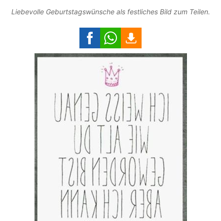
Liebevolle Geburtstagswünsche als festliches Bild zum Teilen.