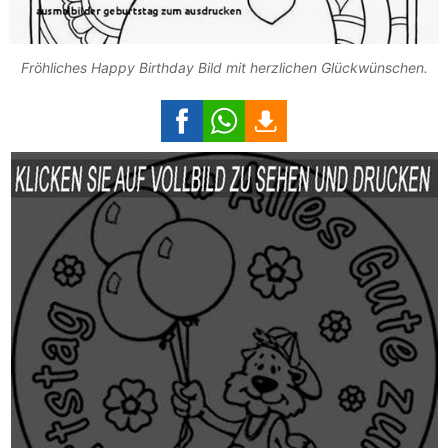
Fröhliches Happy Birthday Bild mit herzlichen Glückwünschen.