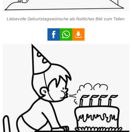
Liebevolle Geburtstagswünsche als festliches Bild zum Teilen.