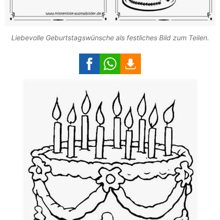
Liebevolle Geburtstagswünsche als festliches Bild zum Teilen.