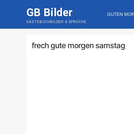
Skip
GB Bilder
to
GUTEN MO
content
GÄSTEBUCHBILDER & SPRÜCHE
frech gute morgen samstag