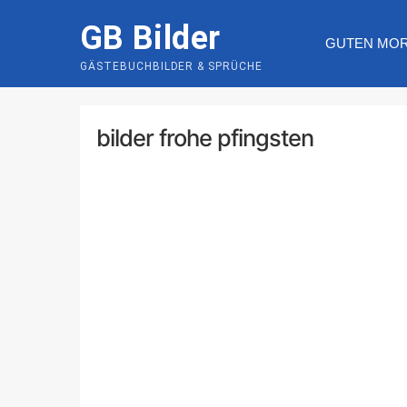
Skip
GB Bilder
to
GUTEN MO
content
GÄSTEBUCHBILDER & SPRÜCHE
bilder frohe pfingsten