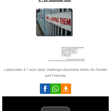
Liebevolles 4 1 wort daily challenge dezember Motiv für Familie
und Freunde.