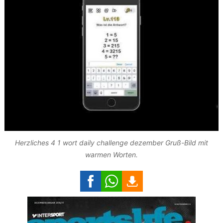
Herzliches 4 1 wort daily challenge dezember Gruß-Bild mit
warmen Worten.